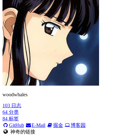
woodwhales
103
日志
64
分类
84
标签
GitHub
E-Mail
掘金
博客园
神奇的链接