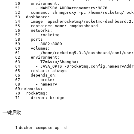
50
environment:
51
-
NAMESRV_ADDR=rmqnamesrv:9876
52
command:
sh
mqproxy
-pc
/home/rocketmq/rock
53
dashboard:
54
image:
apacherocketmq/rocketmq-dashboard:2.
55
container_name:
rmqdashboard
56
networks:
57
-
rocketmq
58
ports:
59
-
8682
:8080
60
volumes:
61
-
/home/rocketmq5.3.3/dashboard/conf/user
62
environment:
63
-
TZ=Asia/Shanghai
64
-
JAVA_OPTS=-Drocketmq.config.namesrvAddr
65
restart:
always
66
depends_on:
67
-
broker
68
-
namesrv
69
networks:
70
rocketmq:
71
driver:
bridge
一键启动
1
docker-compose up -d