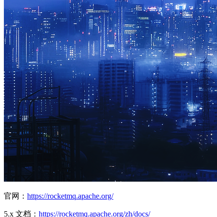
官网：
https://rocketmq.apache.org/
5.x 文档：
https://rocketmq.apache.org/zh/docs/