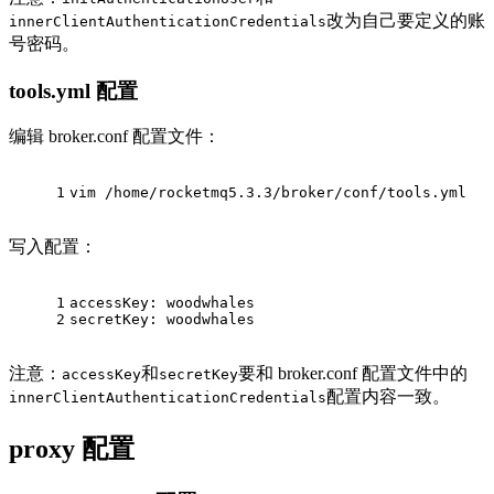
改为自己要定义的账
innerClientAuthenticationCredentials
号密码。
tools.yml 配置
编辑 broker.conf 配置文件：
1
vim /home/rocketmq5.3.3/broker/conf/tools.yml
写入配置：
1
accessKey:
woodwhales
2
secretKey:
woodwhales
注意：
和
要和 broker.conf 配置文件中的
accessKey
secretKey
配置内容一致。
innerClientAuthenticationCredentials
proxy 配置