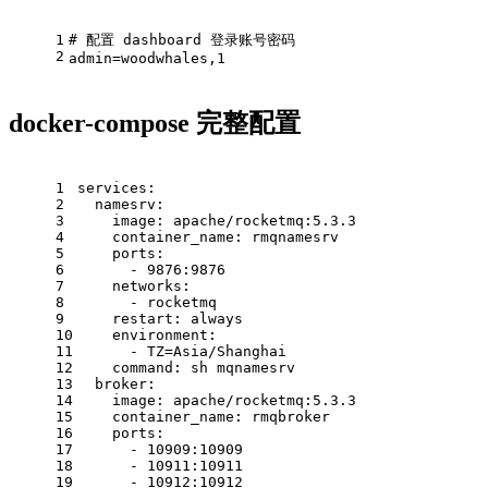
1
# 配置 dashboard 登录账号密码
2
admin
=
woodwhales,1
docker-compose 完整配置
1
services:
2
namesrv:
3
image:
apache/rocketmq:5.3.3
4
container_name:
rmqnamesrv
5
ports:
6
-
9876
:9876
7
networks:
8
-
rocketmq
9
restart:
always
10
environment:
11
-
TZ=Asia/Shanghai
12
command:
sh
mqnamesrv
13
broker:
14
image:
apache/rocketmq:5.3.3
15
container_name:
rmqbroker
16
ports:
17
-
10909
:10909
18
-
10911
:10911
19
-
10912
:10912