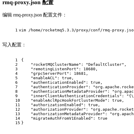
rmq-proxy.json 配置
编辑 rmq-proxy.json 配置文件：
1
vim /home/rocketmq5.3.3/proxy/conf/rmq-proxy.jso
写入配置：
1
{
2
"rocketMQClusterName":
"DefaultCluster"
,
3
"remotingListenPort":
18680
,
4
"grpcServerPort":
18681
,
5
"enableACL":
true
,
6
"authenticationEnabled":
true
,
7
"authenticationProvider":
"org.apache.rocke
8
"authenticationMetadataProvider":
"org.apac
9
"innerClientAuthenticationCredentials":
"{\
10
"enableAclRpcHookForClusterMode":
true
,
11
"authorizationEnabled":
true
,
12
"authorizationProvider":
"org.apache.rocket
13
"authorizationMetadataProvider":
"org.apach
14
"migrateAuthFromV1Enabled":
true
15
}