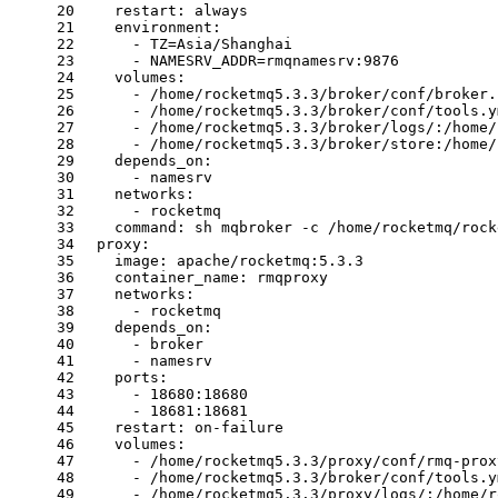
20
restart:
always
21
environment:
22
-
TZ=Asia/Shanghai
23
-
NAMESRV_ADDR=rmqnamesrv:9876
24
volumes:
25
-
/home/rocketmq5.3.3/broker/conf/broker.
26
-
/home/rocketmq5.3.3/broker/conf/tools.y
27
-
/home/rocketmq5.3.3/broker/logs/:/home/
28
-
/home/rocketmq5.3.3/broker/store:/home/
29
depends_on:
30
-
namesrv
31
networks:
32
-
rocketmq
33
command:
sh
mqbroker
-c
/home/rocketmq/rock
34
proxy:
35
image:
apache/rocketmq:5.3.3
36
container_name:
rmqproxy
37
networks:
38
-
rocketmq
39
depends_on:
40
-
broker
41
-
namesrv
42
ports:
43
-
18680
:18680
44
-
18681
:18681
45
restart:
on-failure
46
volumes:
47
-
/home/rocketmq5.3.3/proxy/conf/rmq-prox
48
-
/home/rocketmq5.3.3/broker/conf/tools.y
49
-
/home/rocketmq5.3.3/proxy/logs/:/home/r