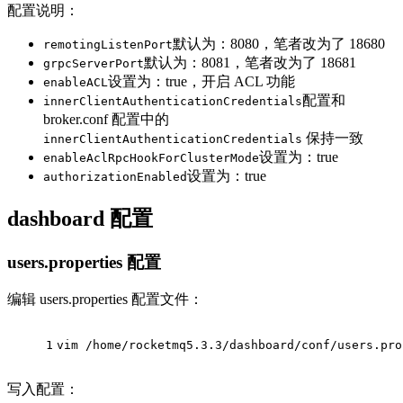
配置说明：
默认为：8080，笔者改为了 18680
remotingListenPort
默认为：8081，笔者改为了 18681
grpcServerPort
设置为：true，开启 ACL 功能
enableACL
配置和
innerClientAuthenticationCredentials
broker.conf 配置中的
保持一致
innerClientAuthenticationCredentials
设置为：true
enableAclRpcHookForClusterMode
设置为：true
authorizationEnabled
dashboard 配置
users.properties 配置
编辑 users.properties 配置文件：
1
vim /home/rocketmq5.3.3/dashboard/conf/users.pro
写入配置：