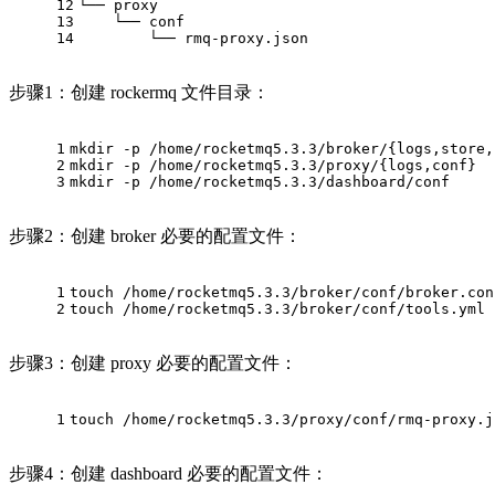
12
└── proxy
13
    └── conf
14
        └── rmq-proxy.json
步骤1：创建 rockermq 文件目录：
1
mkdir -p /home/rocketmq5.3.3/broker/{logs,store,
2
mkdir -p /home/rocketmq5.3.3/proxy/{logs,conf}
3
mkdir -p /home/rocketmq5.3.3/dashboard/conf
步骤2：创建 broker 必要的配置文件：
1
touch /home/rocketmq5.3.3/broker/conf/broker.con
2
touch /home/rocketmq5.3.3/broker/conf/tools.yml
步骤3：创建 proxy 必要的配置文件：
1
touch /home/rocketmq5.3.3/proxy/conf/rmq-proxy.j
步骤4：创建 dashboard 必要的配置文件：