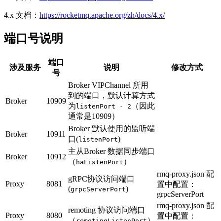
4.x 文档：
https://rocketmq.apache.org/zh/docs/4.x/
端口号说明
端口
涉及服务
说明
修改方式
号
Broker VIPChannel 所用
到的端口，默认计算方式
Broker
10909
为
（因此
listenPort - 2
通常是10909）
Broker 默认使用的监听端
Broker
10911
口(
)
listenPort
主从Broker 数据同步端口
Broker
10912
（
）
haListenPort
rmq-proxy.json 配
gRPC协议访问端口
Proxy
8081
置中配置：
(
)
grpcServerPort
grpcServerPort
rmq-proxy.json 配
remoting 协议访问端口
Proxy
8080
置中配置：
（
）
remotingListenPort