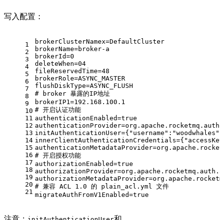
写入配置：
brokerClusterNamex
=
DefaultCluster
1
brokerName
=
broker-a
2
brokerId
=
0
3
deleteWhen
=
04
4
fileReservedTime
=
48
5
brokerRole
=
ASYNC_MASTER
6
flushDiskType
=
ASYNC_FLUSH
7
# broker 暴露的IP地址
8
brokerIP1
=
192.168.100.1
9
# 开启认证功能
10
11
authenticationEnabled
=
true
12
authenticationProvider
=
org.apache.rocketmq.auth
13
initAuthenticationUser
=
{"username":"woodwhales"
14
innerClientAuthenticationCredentials
=
{"accessKe
15
authenticationMetadataProvider
=
org.apache.rocke
16
# 开启授权功能
17
authorizationEnabled
=
true
18
authorizationProvider
=
org.apache.rocketmq.auth.
19
authorizationMetadataProvider
=
org.apache.rocket
20
# 兼容 ACL 1.0 的 plain_acl.yml 文件
21
migrateAuthFromV1Enabled
=
true
注意：
和
initAuthenticationUser