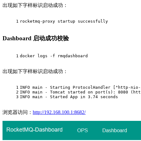
出现如下字样标识启动成功：
1
rocketmq-proxy startup successfully
Dashboard 启动成功校验
1
docker logs -f rmqdashboard
出现如下字样标识启动成功：
1
INFO main - Starting ProtocolHandler 
["http-nio-
2
INFO main - Tomcat started on port(s): 8080 (htt
3
INFO main - Started App in 3.74 seconds
浏览器访问：
http://192.168.100.1:8682/