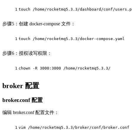
1
touch /home/rocketmq5.3.3/dashboard/conf/users.p
步骤5：创建 docker-compose 文件：
1
touch /home/rocketmq5.3.3/docker-compose.yaml
步骤6：授权读写权限：
1
chown -R 3000:3000 /home/rocketmq5.3.3/
broker 配置
broker.conf 配置
编辑 broker.conf 配置文件：
1
vim /home/rocketmq5.3.3/broker/conf/broker.conf