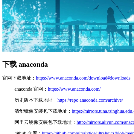
下载 anaconda
官网下载地址：
https://www.anaconda.com/download#downloads
anaconda 官网：
https://www.anaconda.com/
历史版本下载地址：
https://repo.anaconda.com/archive/
清华镜像安装包下载地址：
https://mirrors.tuna.tsinghua.edu
阿里云镜像安装包下载地址：
http://mirrors.aliyun.com/anac
github 仓库：
https://github.com/ultralytics/ultralytics/blo