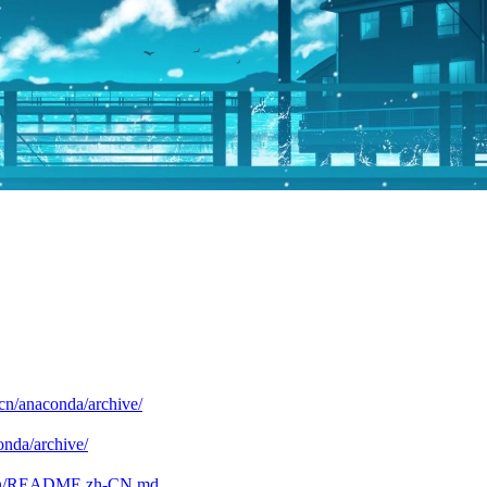
.cn/anaconda/archive/
onda/archive/
b/main/README.zh-CN.md