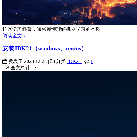
机器学习科普，通俗易懂理解机器学习的本质
阅读全文 »
安装JDK21（windows、centos）
发表于
2023-12-28
|
分类
JDK21
|
1
|
全文总计:
字