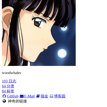
woodwhales
103
日志
64
分类
84
标签
GitHub
E-Mail
掘金
博客园
神奇的链接