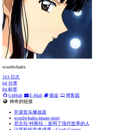
woodwhales
103
日志
64
分类
84
标签
GitHub
E-Mail
掘金
博客园
神奇的链接
开源音乐播放器
woodwhales-image-store
尼古拉·特斯拉：发明了现代世界的人
计算机科学速成课：Crash Course