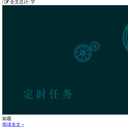
|
全文总计:
字
如题
阅读全文 »