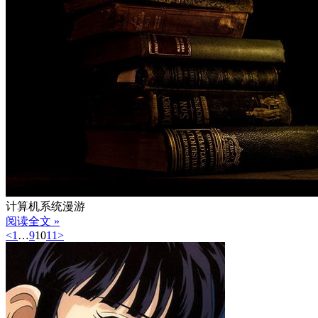
计算机系统漫游
阅读全文 »
<
1
…
9
10
11
>