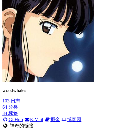
woodwhales
103
日志
64
分类
84
标签
GitHub
E-Mail
掘金
博客园
神奇的链接